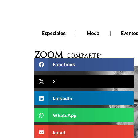
Especiales
Moda
Evento
Zoom
Comparte:
mayo 11, 2026
11:30 pm
Facebook
X
LinkedIn
WhatsApp
Email