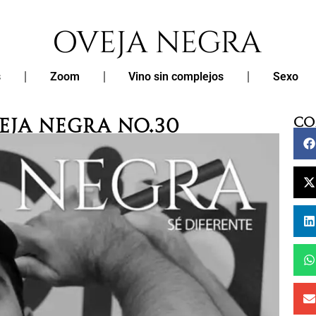
s
Zoom
Vino sin complejos
Sexo
eja Negra No.30
Co