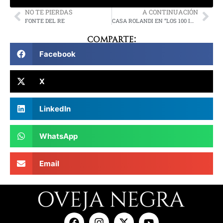
NO TE PIERDAS
A CONTINUACIÓN
FONTE DEL RE
CASA ROLANDI EN “LOS 100 IMPERDIBLES”
Comparte:
Facebook
X
LinkedIn
WhatsApp
Email