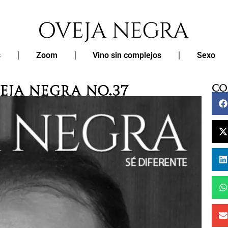
s
Zoom
Vino sin complejos
Sexo
eja Negra No.37
Co