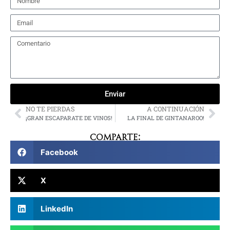
Enviar
NO TE PIERDAS
A CONTINUACIÓN
¡GRAN ESCAPARATE DE VINOS!
LA FINAL DE GINTANAROO!
Comparte:
Facebook
X
LinkedIn