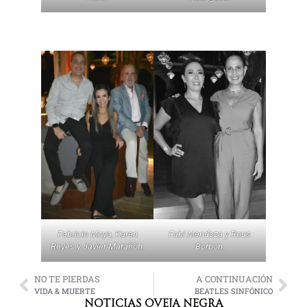
Fabricio Moya, Karen
Fabi Mendoza y Rous
Reyes y Javier Marañón.
Borbon.
NO TE PIERDAS
A CONTINUACIÓN
VIDA & MUERTE
BEATLES SINFÓNICO
NOTICIAS OVEJA NEGRA