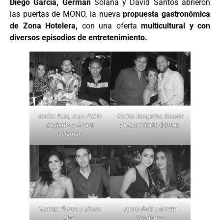
Diego García, Germán
Solana y David Santos abrieron
las puertas de MONO, la nueva
propuesta gastronómica
de Zona Hotelera,
con una oferta
multicultural y con
diversos episodios de entretenimiento.
Jackie Ruiz, Juan Pablo
Carlos Sanguino, Beatriz
Calderón y Álvaro
y Maximiliano Gómez.
Villamar.
Maritza Flores y Ulises
Jenny Ruiz y Arlette
Alba.
Rodríguez.