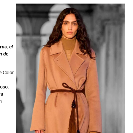
ros, el
n de
e Color
:
oso,
ra
n