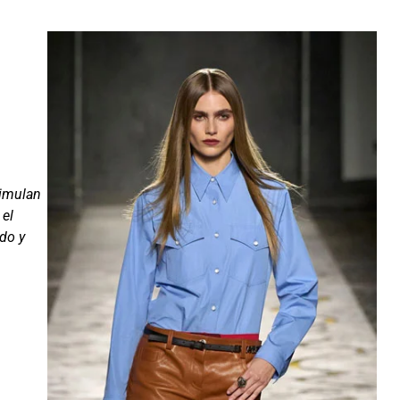
timulan
 el
do y