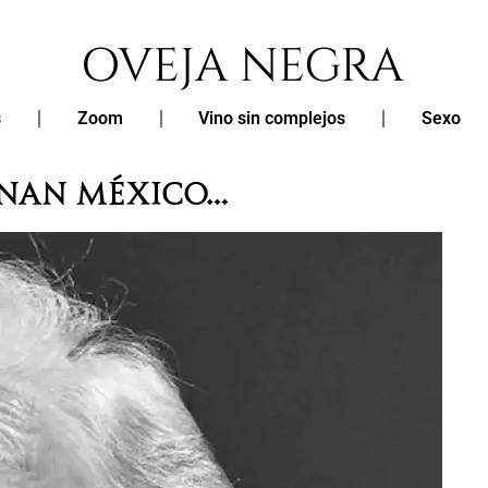
s
Zoom
Vino sin complejos
Sexo
RNAN MÉXICO…