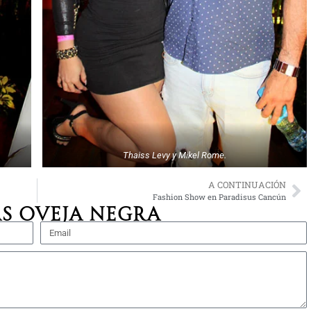
Thaiss Levy y Mikel Rome.
A CONTINUACIÓN
Fashion Show en Paradisus Cancún
S OVEJA NEGRA