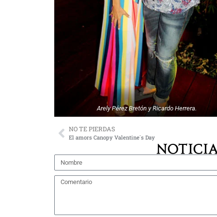
Arely Pérez Bretón y Ricardo Herrera.
NO TE PIERDAS
El amors Canopy Valentine´s Day
NOTICIA