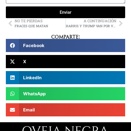
Enviar
NO TE PIERDAS
A CONTINUACIÓN
FRACES QUE MATAN
HARRIS Y TRUMP VAN POR VOTANTES INDECISOS
Comparte:
Facebook
X
LinkedIn
WhatsApp
Email