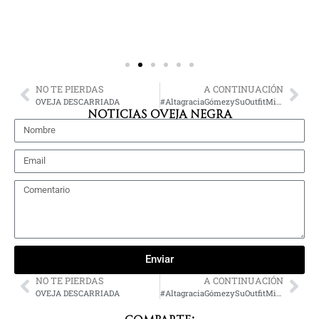
NO TE PIERDAS
A CONTINUACIÓN
OVEJA DESCARRIADA
#AltagraciaGómezySuOutfitMiuMiu
NOTICIAS OVEJA NEGRA
Enviar
NO TE PIERDAS
A CONTINUACIÓN
OVEJA DESCARRIADA
#AltagraciaGómezySuOutfitMiuMiu
Comparte: