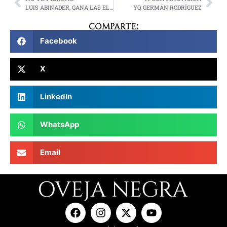
LUIS ABINADER, GANA LAS ELECCIONES EN REPÚBLIC DOMINICANA
YO, GERMÁN RODRÍGUEZ
Comparte:
Facebook
X
LinkedIn
WhatsApp
Email