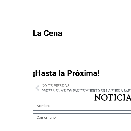
lugar
lugar
del
del
Torneo
Torneo.
en
la
categoría
La Cena
Damas.
¡Hasta la Próxima!
NO TE PIERDAS
NOTICIA