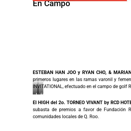
En Campo
Lozano
López,
Aguilar
y
Jimena
Salvador
Carlos
y
Vicente
Aguilar,
Bernal,
Correa,
Marco
Cruz.
Daniela
César
Enrique
Rea.
Archundia
Valdez
Martín
y Juan
y
del
García.
Armando
Campo,
López.
Víctor
Castañeda
y Arturo
Rojas.
ESTEBAN HAN JOO y RYAN CHO, & MARIA
primeros lugares en las ramas varonil y fem
INVITATIONAL, efectuado en el campo de golf R
Mariana
Esteban
Hughes
Hanjoo
El HIGH del 2o. TORNEO VIVANT by RCD HO
y
y
subasta de premios a favor de Fundación R
Lorena
Ryan
Jurado,
Cho,
comunidades locales de Q. Roo.
ganadoras
ganadores
del
del
1er
primer